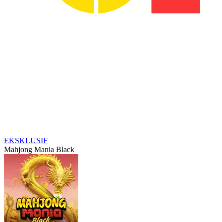
EKSKLUSIF
Mahjong Mania Black