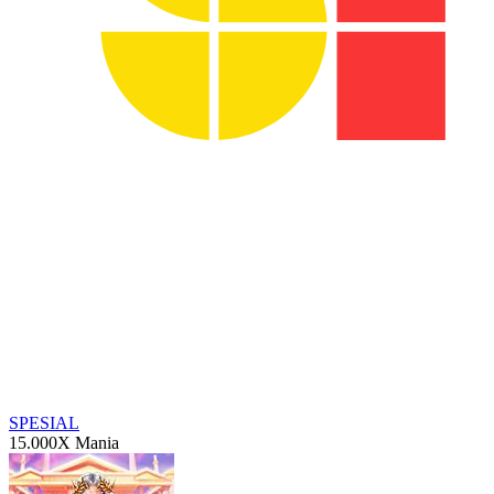
SPESIAL
15.000X Mania