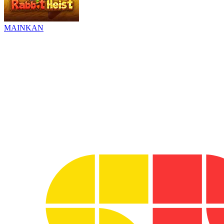
MAINKAN