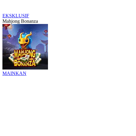
EKSKLUSIF
Mahjong Bonanza
MAINKAN