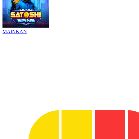
MAINKAN