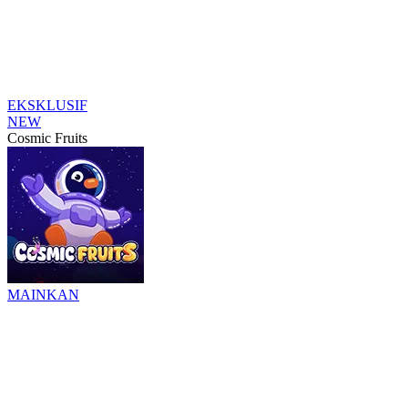
EKSKLUSIF
NEW
Cosmic Fruits
MAINKAN