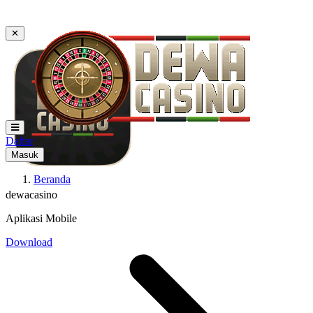
✕
Daftar
Masuk
Beranda
dewacasino
Aplikasi Mobile
Download