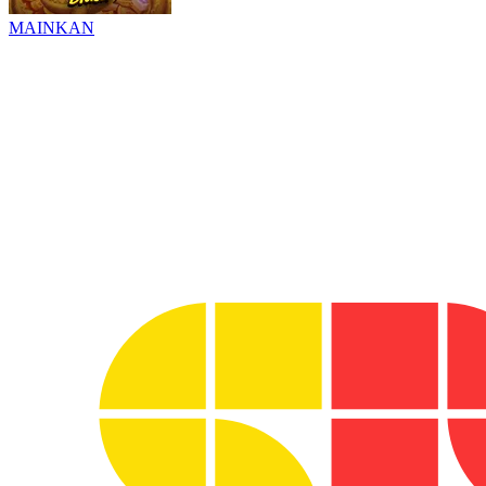
MAINKAN