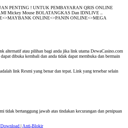
AN PENTING ! UNTUK PEMBAYARAN QRIS ONLINE
 Mickey Mouse BOLATANGKAS Dan IDNLIVE ..
INE<>MAYBANK ONLINE<>PANIN ONLINE<>MEGA
k alternatif atau pilihan bagi anda jika link utama DewaCasino.com
dak dapat dibuka kembali dan anda tidak dapat membuka dan bermain
 adalah link Resmi yang benar dan tepat. Link yang tersebar selain
ami tidak bertanggung jawab atas tindakan kecurangan dan penipuan
Download
|
Anti-Blokir