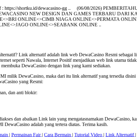
 : https://shortku.id/dewacasino-gg ..
(06/08/2026)
PEMBERITAHU
EWACASINO NEW DESIGN DAN GAMES TERBARU DARI KAMI
NE<>BRI ONLINE<>CIMB NIAGA ONLINE<>PERMATA ONL
NLINE<>JAGO ONLINE<>SEABANK ONLINE ..
ernatif? Link alternatif adalah link web DewaCasino Resmi sebagai lin
internet seperti Nawala, Internet Positif menjadikan web link utama ti
isa membuka DewaCasino dengan link yang kami sediakan.
MI milik DewaCasino, maka dari itu link alternatif yang tersedia disini
DewaCasino yang Resmi:
n, dan anti blokir:
ak diakses dan abaikan Link lain yang mengatasnamakan DewaCasino, k
SMI
DewaCasino
adalah yang tertera diatas. Terima kasih.
main
|
Permainan Fair
|
Cara Bermain
|
Tutorial Video
|
Link Alternatif
|