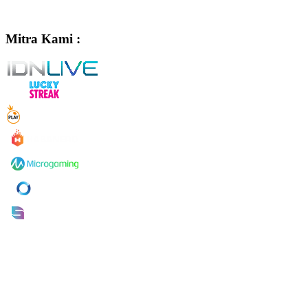
Mitra Kami :