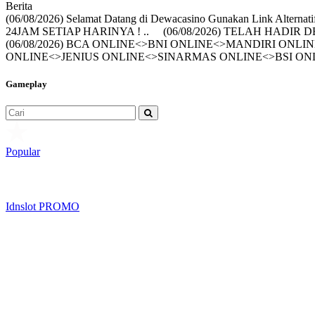
Berita
(06/08/2026)
Selamat Datang di Dewacasino Gunakan Link Alternatif
24JAM SETIAP HARINYA ! ..
(06/08/2026)
TELAH HADIR D
(06/08/2026)
BCA ONLINE<>BNI ONLINE<>MANDIRI ONLI
ONLINE<>JENIUS ONLINE<>SINARMAS ONLINE<>BSI O
Gameplay
Popular
Idnslot
PROMO