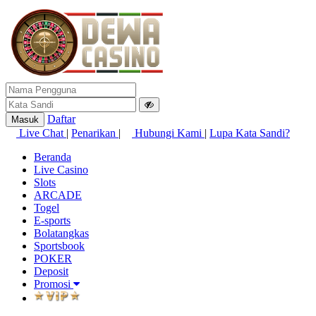
Daftar
Masuk
Live Chat
|
Penarikan
|
Hubungi Kami
|
Lupa Kata Sandi?
Beranda
Live Casino
Slots
ARCADE
Togel
E-sports
Bolatangkas
Sportsbook
POKER
Deposit
Promosi