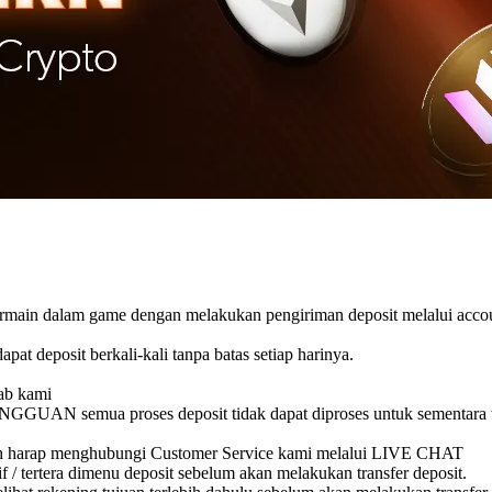
 bermain dalam game dengan melakukan pengiriman deposit melalui acco
t deposit berkali-kali tanpa batas setiap harinya.
ab kami
N semua proses deposit tidak dapat diproses untuk sement
ambah harap menghubungi Customer Service kami melalui LIVE CHAT
f / tertera dimenu deposit sebelum akan melakukan transfer deposit.