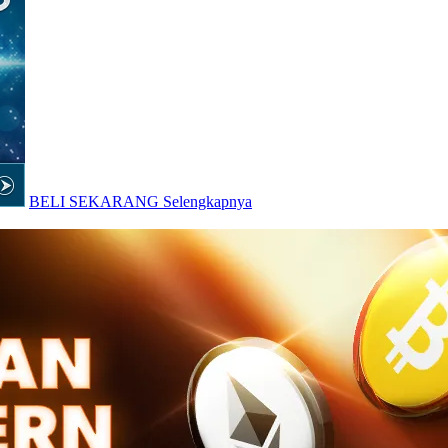
BELI SEKARANG
Selengkapnya