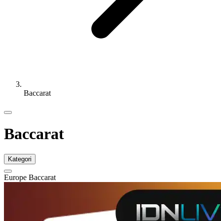
Baccarat
Baccarat
Kategori
Europe Baccarat