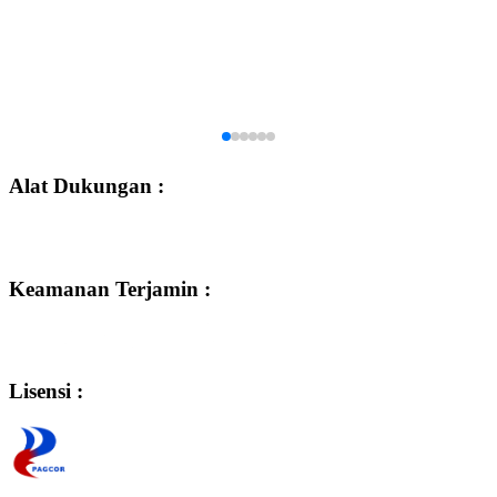
Alat Dukungan :
Keamanan Terjamin :
Lisensi :