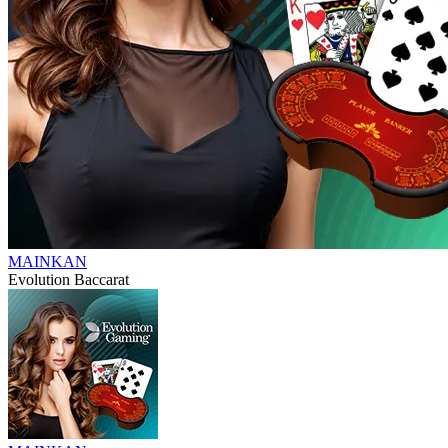
MAINKAN
Evolution Baccarat