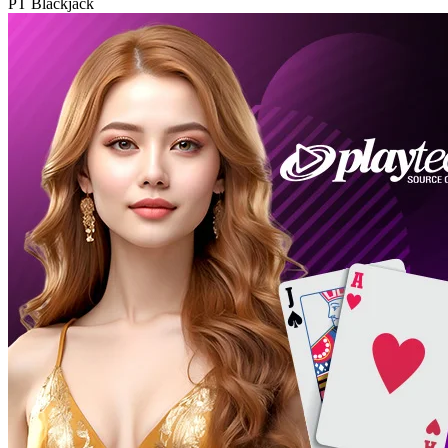
PT Blackjack