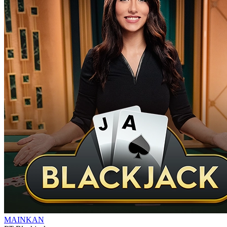
MAINKAN