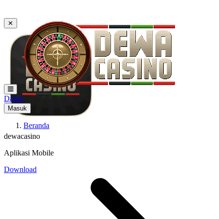
✕
Daftar
Masuk
Beranda
dewacasino
Aplikasi Mobile
Download