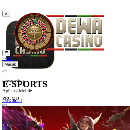
✕
Daftar
Masuk
dewacasino
E-SPORTS
Aplikasi Mobile
PROMO
Download