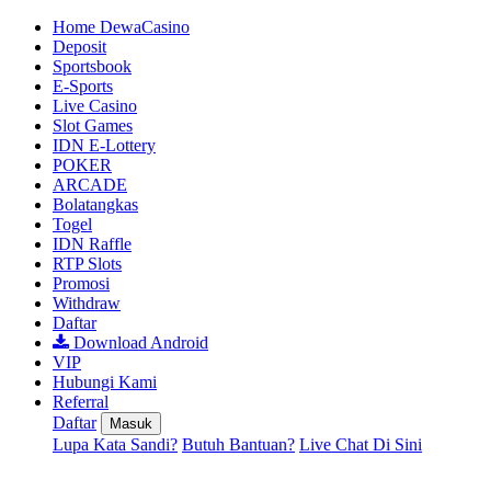
Home DewaCasino
Deposit
Sportsbook
E-Sports
Live Casino
Slot Games
IDN E-Lottery
POKER
ARCADE
Bolatangkas
Togel
IDN Raffle
RTP Slots
Promosi
Withdraw
Daftar
Download Android
VIP
Hubungi Kami
Referral
Daftar
Masuk
Lupa Kata Sandi?
Butuh Bantuan?
Live Chat Di Sini