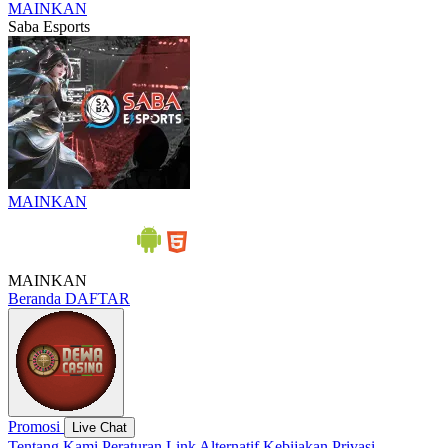
MAINKAN
Saba Esports
MAINKAN
MAINKAN
Beranda
DAFTAR
Promosi
Live Chat
Tentang Kami
Peraturan
Link Alternatif
Kebijakan Privasi