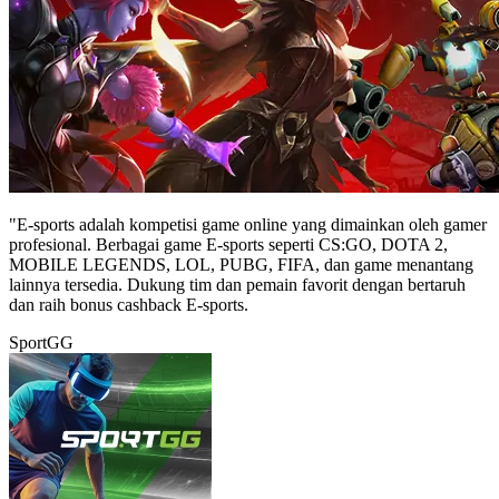
"E-sports adalah kompetisi game online yang dimainkan oleh gamer
profesional. Berbagai game E-sports seperti CS:GO, DOTA 2,
MOBILE LEGENDS, LOL, PUBG, FIFA, dan game menantang
lainnya tersedia. Dukung tim dan pemain favorit dengan bertaruh
dan raih bonus cashback E-sports.
SportGG