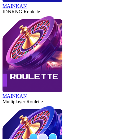
MAINKAN
IDNRNG Roulette
MAINKAN
Multiplayer Roulette