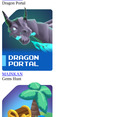
Dragon Portal
MAINKAN
Gems Hunt