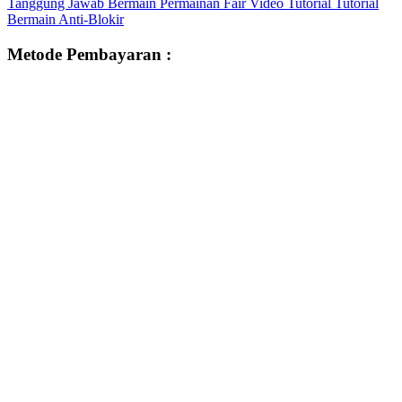
Tanggung Jawab Bermain
Permainan Fair
Video Tutorial
Tutorial
Bermain
Anti-Blokir
Metode Pembayaran :