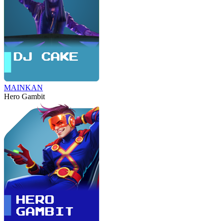
MAINKAN
Hero Gambit