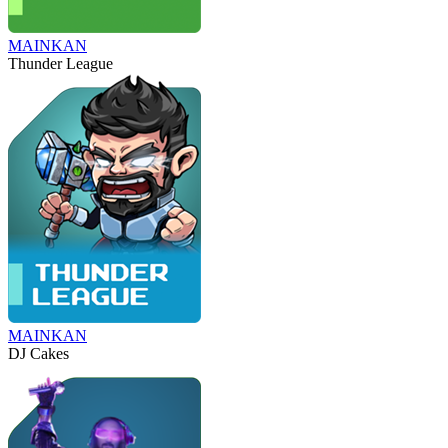
MAINKAN
Thunder League
MAINKAN
DJ Cakes