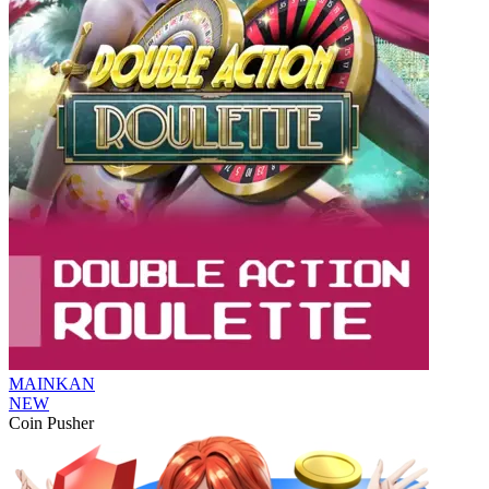
MAINKAN
NEW
Coin Pusher