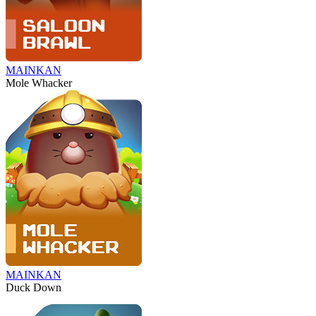
MAINKAN
Mole Whacker
MAINKAN
Duck Down