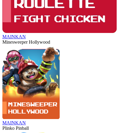
MAINKAN
Minesweeper Hollywood
MAINKAN
Plinko Pinball