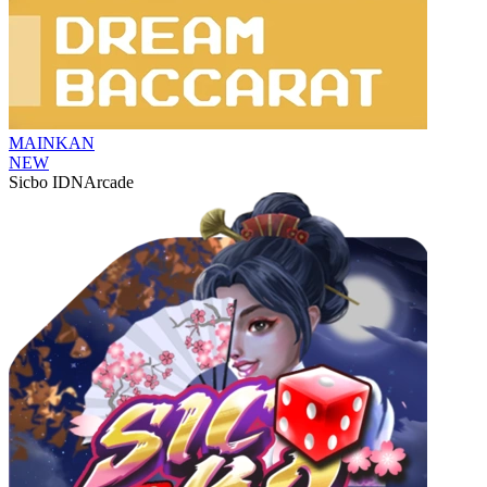
MAINKAN
NEW
Sicbo IDNArcade