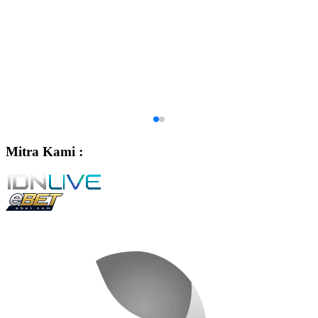
Mitra Kami :